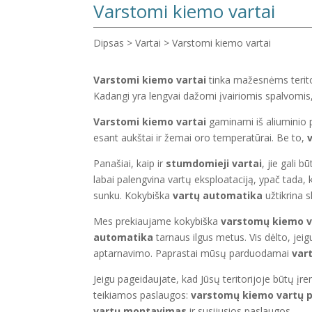
Varstomi kiemo vartai
Dipsas
>
Vartai
>
Varstomi kiemo vartai
Varstomi kiemo vartai
tinka mažesnėms terito
Kadangi yra lengvai dažomi įvairiomis spalvomis
Varstomi kiemo vartai
gaminami iš aliuminio pro
esant aukštai ir žemai oro temperatūrai. Be to,
Panašiai, kaip ir
stumdomieji vartai
, jie gali 
labai palengvina vartų eksploataciją, ypač tada, k
sunku. Kokybiška
vartų automatika
užtikrina s
Mes prekiaujame kokybiška
varstomų kiemo v
automatika
tarnaus ilgus metus. Vis dėlto, jeig
aptarnavimo. Paprastai mūsų parduodamai
var
Jeigu pageidaujate, kad Jūsų teritorijoje būtų įre
teikiamos paslaugos:
varstomų kiemo vartų 
vartų montavimas
ir susijusios paslaugos.