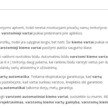
rijoms aptverti, todėl neretai montuojami privačių namų teritorijose.
,
varstomieji vartai
puikiai priderinami prie aplinkos.
filių, todėl yra sąlyginai lengvi, bet tvirti. Šie
kiemo vartai
puikiai v
varstomieji kiemo vartai
pasižymi aukšta saugumo klase.
būti valdomi nuotoliniu būdu. Automatiniu būdu
varstomi kiemo varta
ai iš ir į teritoriją daug judama, kai rankiniu būdu varstyti vartus per 
klandų vartų atsivėrimą ir užsivėrimą.
artų automatika
. Tinkama eksploatacija garantuoja, kad
vartų
u pastebėjote, kad vartai sunkiau varstosi, kreipkitės dėl garantinio
tų automatikai
taikoma dvejų metų garantija.
ngti
varstomi
automatiniai kiemo vartai
, susisiekite su mumis. M
projektavimas
,
varstomų kiemo vartų gamyba
,
varstomų kie