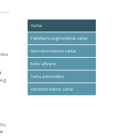
Vartai
Pakeliami segmentiniai vartai
Stumdomi kiemo vartai
eikia
Kelio užtvarai
i
Vartų automatika
daug
Varstomi kiemo vartai
ūsų
mo