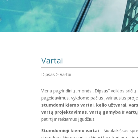
Vartai
Dipsas
>
Vartai
Viena pagrindinių įmonės „Dipsas“ veiklos sričių
pageidavimus, vykdome pačius įvairiausius proje
stumdomi kiemo vartai
,
kelio užtvarai
,
var
vartų projektavimas
,
vartų gamyba
ir
vart
patirtį ir reikiamus įgūdžius.
Stumdomieji kiemo vartai
– šiuolaikiškas spr
stumdomi kiemo vartai skiriasi tuo, kad yra ati