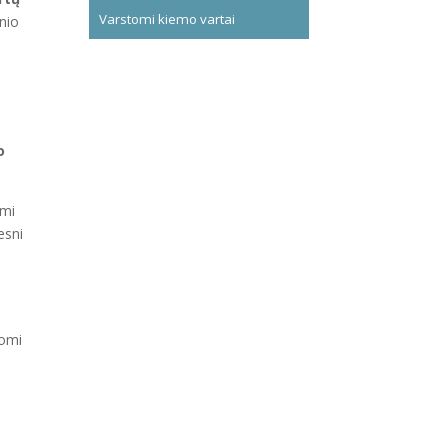
Varstomi kiemo vartai
inio
o
omi
sni
domi