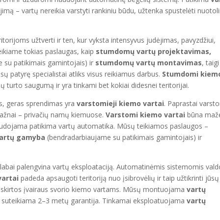
mą – vartų nereikia varstyti rankiniu būdu, užtenka spustelėti nuotol
orijoms užtverti ir ten, kur vyksta intensyvus judėjimas, pavyzdžiui,
eikiame tokias paslaugas, kaip
stumdomų vartų projektavimas,
 su patikimais gamintojais) ir
stumdomų vartų montavimas
, taigi
sų patyrę specialistai atliks visus reikiamus darbus.
Stumdomi kiem
 turto saugumą ir yra tinkami bet kokiai didesnei teritorijai.
ms, geras sprendimas yra
varstomieji kiemo vartai
. Paprastai varst
 dažnai – privačių namų kiemuose.
Varstomi kiemo vartai
būna maže
ti naudojama patikima vartų automatika. Mūsų teikiamos paslaugos –
vartų gamyba
(bendradarbiaujame su patikimais gamintojais) ir
i labai palengvina vartų eksploataciją. Automatinėmis sistemomis val
artai
padeda apsaugoti teritoriją nuo įsibrovėlių ir taip užtikrinti jūsų
 skirtos įvairaus svorio kiemo vartams. Mūsų montuojama
vartų
 suteikiama 2–3 metų garantija. Tinkamai eksploatuojama
vartų