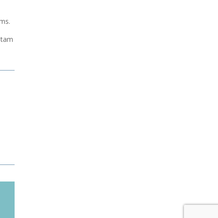
oms.
i tam