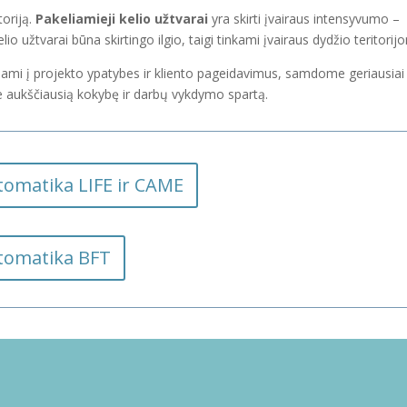
toriją.
Pakeliamieji kelio užtvarai
yra skirti įvairaus intensyvumo –
elio užtvarai būna skirtingo ilgio, taigi tinkami įvairaus dydžio teritorij
gdami į projekto ypatybes ir kliento pageidavimus, samdome geriausia
me aukščiausią kokybę ir darbų vykdymo spartą.
utomatika LIFE ir CAME
automatika BFT