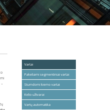
Vartai
to
Pakeliami segmentiniai vartai
ami
 –
Stumdomi kiemo vartai
Kelio užtvarai
rtų
Vartų automatika
rtų