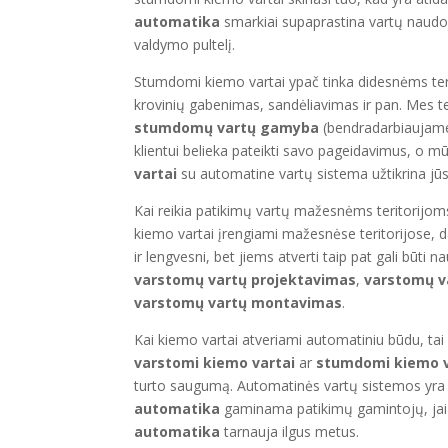
automatika
smarkiai supaprastina vartų naudoji
valdymo pultelį.
Stumdomi kiemo vartai ypač tinka didesnėms terit
krovinių gabenimas, sandėliavimas ir pan. Mes t
stumdomų vartų gamyba
(bendradarbiaujame
klientui belieka pateikti savo pageidavimus, o mū
vartai
su automatine vartų sistema užtikrina jūsų
Kai reikia patikimų vartų mažesnėms teritorijo
kiemo vartai įrengiami mažesnėse teritorijose,
ir lengvesni, bet jiems atverti taip pat gali bū
varstomų vartų projektavimas
,
varstomų 
varstomų vartų montavimas
.
Kai kiemo vartai atveriami automatiniu būdu, ta
varstomi kiemo vartai
ar
stumdomi kiemo v
turto saugumą. Automatinės vartų sistemos yra
automatika
gaminama patikimų gamintojų, jai
automatika
tarnauja ilgus metus.