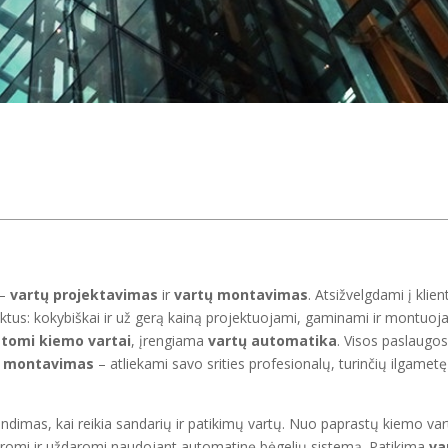
 –
vartų projektavimas
ir
vartų montavimas
. Atsižvelgdami į klien
ktus: kokybiškai ir už gerą kainą projektuojami, gaminami ir montuoj
stomi kiemo vartai
, įrengiama
vartų automatika
. Visos paslaugos
ų montavimas
– atliekami savo srities profesionalų, turinčių ilgametę
endimas, kai reikia sandarių ir patikimų vartų. Nuo paprastų kiemo va
daromi ir uždaromi naudojant automatinę bėgelių sistemą. Patikima
va