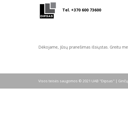
Tel. +370 600 73600
Dėkojame, Jūsų pranešimas išsiųstas. Greitu met
Visos teisės saugomos © 2021 UAB "Dipsas" |
Ginčų