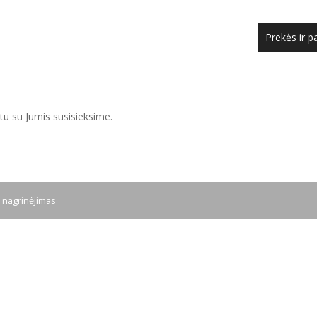
Prekės ir p
u su Jumis susisieksime.
 nagrinėjimas